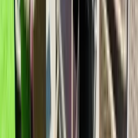
미안 호텔 다낭 - 인피니티 풀
38,811원
/박
최저가 확인
8.9
리뷰
1,186
도하 센트럴 블리스 다낭 호텔 바이 하빌랜드
41,652원
/박
최저가 확인
-
22
%
★★★★★
9
리뷰
1,037
반얀트리 랑코
948,317원
738,852원
/박
최저가 확인
8.8
리뷰
865