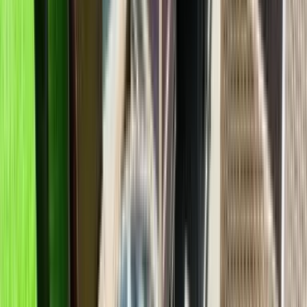
수제 비치 호텔 앤 아파트먼트 다낭 바이 하빌랜드
56,449원
/박
최저가 확인
-
46
%
★★★★
8.9
리뷰
7,889
발 솔레일 호텔
175,938원
94,823원
/박
최저가 확인
★★★
9.1
리뷰
482
란타나 하우스 부티크 다낭
54,602원
/박
최저가 확인