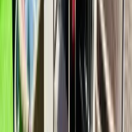
멜리아 빈펄 다낭 리버프런트
113,655원
102,660원
/박
최저가 확인
★★★
9.1
리뷰
699
시 하우스
59,619원
/박
최저가 확인
★★★★
8.9
리뷰
12,899
브릴리언트 호텔 다낭
120,197원
/박
최저가 확인
★★★
8.9
리뷰
773