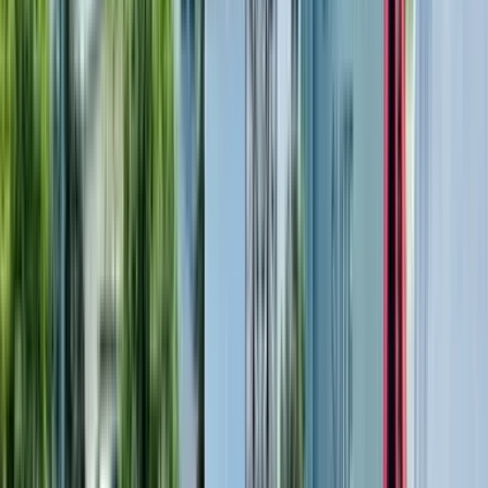
베트남의 다른 카지노들과 마찬가지로 실제 딜러는 없으며, 전자식
게임기로 하는 방식입니다.
바카라, 블랙잭, 식보, 룰렛, 슬롯 등 일반적인 카지노에 있는 게임은 다
있습니다.
100달러 충전 시 30달러를 무료로 제공하는 이벤트를 제공하고
있습니다.
장소명
Club 99
Khu nghỉ mát Furama, 68, Đường Trường Sa,
주소
Phường Khuê Mỹ, Quận Ngũ Hành Sơn, Khuê
Mỹ, Ngũ Hành Sơn, Đà Nẵng 550000, Vietnam
영업시간
09:00 ~ 06:00
휴무일
없음