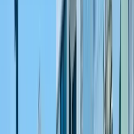
내 리스트
완벽한 베트남 여행 준비
목적지 및 숙소
항공 및 현지 교통
필수 여행 준비
예산 및 환전
안전 및 소통
미식과 문화
도시별 여행 정보
푸꾸옥
다낭
목차
다낭 카지노에 관하여
나트랑
호치민
하노이
홈
도시 더 보기
베트남 여행지
···
다낭
다낭 카지노, 어디를 가볼까? 3곳의 카지노 소개
지도에서 전체 보기