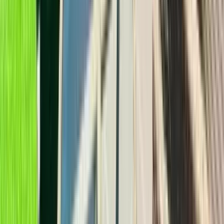
짐스 하우스
43,034원
31,650원
/박
최저가 확인
-
56
%
★★★★
8.6
리뷰
1,197
CN 팰리스 부티크 호텔 앤 스파
129,816원
57,313원
/박
최저가 확인
★★★★
8.7
리뷰
844
동 두옹 호텔 앤 스위트
151,154원
/박