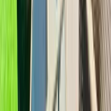
수제 레지던스 다낭 바이 하빌랜드
52,593원
/박
최저가 확인
★★★
8.9
리뷰
426
MK 리버사이드 아파트먼트 바이 하빌랜드
49,948원
/박
최저가 확인
★★★★
8.9
리뷰
323
르 캡 호텔 앤 아파트먼트
73,715원
/박
최저가 확인
-
26
%
★★★
8.6
리뷰
638