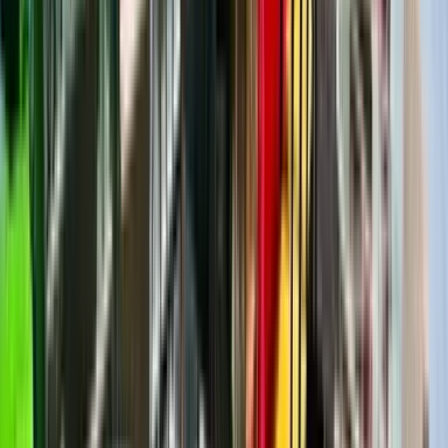
다낭
•
2026.05.08
다낭 바나힐 입장권 종류·가격·싸게 사는 법 총정리
다낭
•
2026.04.28
다낭 패스트트랙 완전 정리 | 가격·이용 방법·필요 여부까지
다낭
•
2025.09.25
다낭 렌트카 예약 전, 이 글 하나면 끝납니다 (비용, 업체, 코스 총정리)
다낭
•
2025.07.14
다낭 공항에서 시내가는 방법 총정리
다낭
•
2025.03.10
다낭에서 호이안 가는 6가지 방법 총정리
다낭
•
2024.11.29
다낭 VS 나트랑 철저 비교 – 어디를 방문할까요?
다낭
•
2024.11.25