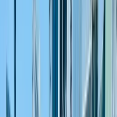
최종업데이트
2019.10.16
다낭 카지노, 어디를 가볼까? 3곳의 카지노
소개
공유하기
다낭 카지노에 관하여
외국을 방문하게 되면 한번 쯤 카지노를 방문해보고자 하시는 분이
많으실 겁니다.
카지노를 좋아하시는 분도 계시겠지만, 한번 체험해보고 싶어
방문하시는 분도 많으시리라 생각되는데요, 호치민, 하노이에 이어