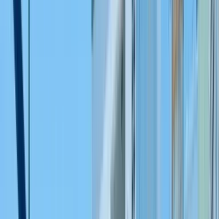
도시별 여행 정보
뒤로
도시별 여행 정보
인기 휴양 도시
푸꾸옥
다낭
나트랑
도심 여행 도시
호치민
하노이
하롱베이
호이안
달랏