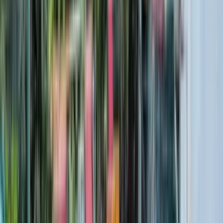
지도 보기 (클릭)
다낭 카지노 복장 제한은?
위에서 소개한 다낭 카지노에서는 특별히 복장 제한이 없습니다. 보통
반바지, 티셔츠라도 입장이 가능합니다.
그러나 쪼리나 슬리퍼를 신고 가시면 거부당하니, 그냥 운동화 신고
가시면 됩니다.
작성자:
세오
베트남 현지 5년 거주 및 10년 이상의 탐방 경험을 바탕으로, 직접
확인한 최신 여행 정보를 기록하고 있습니다.