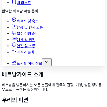
내 리스트
완벽한 베트남 여행 준비
목적지 및 숙소
항공 및 현지 교통
필수 여행 준비
예산 및 환전
안전 및 소통
미식과 문화
도시별 여행 정보
푸꾸옥
다낭
베트남가이드 소개
나트랑
호치민
베트남을 방문하시는 모든 분들에게 전국의 관광, 여행, 생활 정보를
하노이
무료로 제공
하는 길잡이입니다.
도시 더 보기
우리의 미션
지도에서 전체 보기