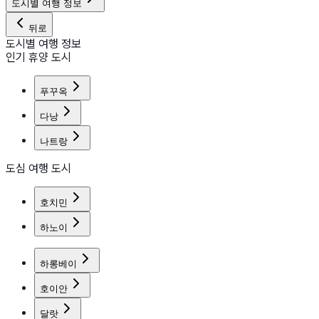
도시별 여행 정보
뒤로
도시별 여행 정보
인기 휴양 도시
푸꾸옥
다낭
나트랑
도심 여행 도시
호치민
하노이
하롱베이
호이안
달랏