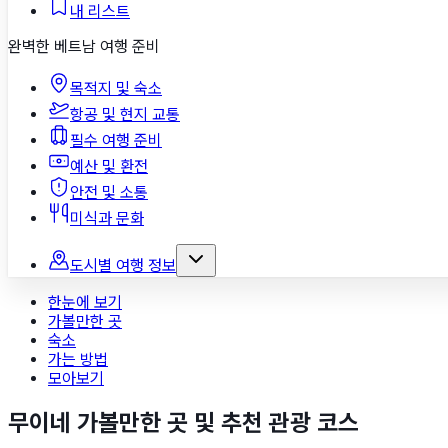
내 리스트
완벽한 베트남 여행 준비
목적지 및 숙소
항공 및 현지 교통
필수 여행 준비
예산 및 환전
안전 및 소통
미식과 문화
도시별 여행 정보
푸꾸옥
한눈에 보기
다낭
가볼만한 곳
나트랑
숙소
호치민
가는 방법
하노이
모아보기
도시 리스트 접기
무이네
가볼만한 곳 및 추천 관광 코스
지도에서 전체 보기