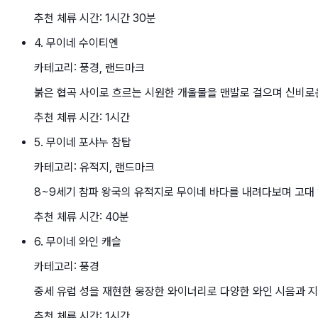
추천 체류 시간:
1시간 30분
4
.
무이네 수이티엔
카테고리:
풍경, 랜드마크
붉은 협곡 사이로 흐르는 시원한 개울물을 맨발로 걸으며 신비로
추천 체류 시간:
1시간
5
.
무이네 포샤누 참탑
카테고리:
유적지, 랜드마크
8~9세기 참파 왕국의 유적지로 무이네 바다를 내려다보며 고대 
추천 체류 시간:
40분
6
.
무이네 와인 캐슬
카테고리:
풍경
중세 유럽 성을 재현한 웅장한 와이너리로 다양한 와인 시음과 지
추천 체류 시간:
1시간