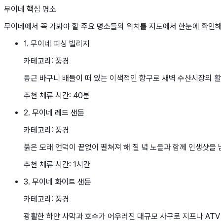
가볼만한 곳
무이네 핵심 명소
스마트 숙소 추천
가는 방법
무이네에서 꼭 가봐야 할 주요 명소들의 위치를 지도에서 한눈에 확인
모아보기
1
.
무이네 피싱 빌리지
카테고리:
풍경
둥근 바구니 배들이 떠 있는 이색적인 항구로 새벽 수산시장의 활
추천 체류 시간:
40분
2
.
무이네 레드 샌듄
카테고리:
풍경
붉은 모래 언덕이 끝없이 펼쳐져 해 질 녘 노을과 함께 인생샷을 
추천 체류 시간:
1시간
3
.
무이네 화이트 샌듄
카테고리:
풍경
광활한 하얀 사막과 호수가 어우러진 대규모 사구로 지프나 ATV