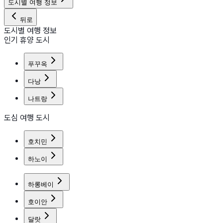
도시별 여행 정보
뒤로
도시별 여행 정보
인기 휴양 도시
푸꾸옥
다낭
나트랑
도심 여행 도시
호치민
하노이
하롱베이
호이안
달랏