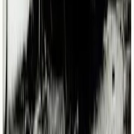
실시간 환율 계산기
최근 1개월 흐름
환전 유리
17.42
₫
최저
17.94
₫
평균
18.51
₫
최고
KRW
원
VND
₫
오늘의 환율 요약:
1원 =
18.43
₫
💡
"
미식과 문화
" 분야의 필수 가이드
문화 & 풍습
•
2025.02.20