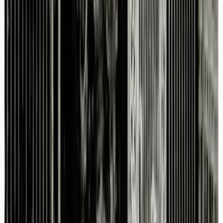
쪼리, 슬리퍼는 신고 가지 마세요.
베트남 카지노의 기본적인 금지사항
큰 가방이나 짐을 가지고 들어갈 수 없습니다.
오로지 미국 달러만 사용이 가능합니다.
내부 사진의 촬영이 금지됩니다.
게임 테이블 등에 짐을 올려두는 행위도 금지됩니다.
다른 카지노와 비교해 특별히 다른 점은 없습니다.
가방이나 짐은 카지노에 보관해주는 장소가 있기 때문에 입구에