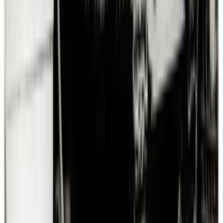
입장이 경우도 있습니다.
회원 가입에는 특별히 비용이 필요하지 않으며, 대부분은 단지 회원
등급 및 포인트 적립 카드를 만들어 줍니다.
딱히 자주 방문하지 않으시면 안 만드셔도 상관업지만, 카지노에 따라
회원 가입 시 이벤트를 할 경우가 있습니다.
예를 들면 100달러 충전 시 + @를 더 주는 식으로요. 이런 경우에는
할만 합니다.
베트남 카지노, 큰 기대는 하지 마세요.
여행으로 방문하면 한번 쯤 호기심으로 카지노를 방문하시는 분도