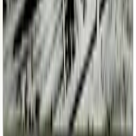
커피 & 음료
•
2025.03.12
베트남 맥주 추천 BEST 5 현지 인기 순위 & 가격 총정리
문화 & 풍습
•
2026.06.23
2026 베트남 휴일 및 연휴 일정 총정리
문화 & 풍습
•
2025.09.23
베트남 명절과 국경일 총정리: 날짜와 기간 한눈에 보기
댓글
(
0
)
댓글 남기기
댓글 정책
저희 기사를 읽고 의견 및 피드백을 제공해 주시는것에 대해
정말 감사합니다. 모든 댓글은 수동으로 검토되며, 스팸으로
간주되거나 홍보를 위한 댓글은 삭제됩니다. 이메일은 공개되지
않으며 익명으로 작성 가능합니다.
가장 먼저 이야기를 시작해보세요.