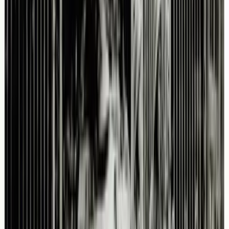
맡기고 입장하시면 됩니다.
베트남은 자국 통화만 사용해야 된다는 법이 정해져 있어 현지에서
달러 등 외국 통화의 사용이 불가능합니다만, 카지노만 유일하게
예외를 적용받습니다.
베트남의 카지노는 거의 다 자동화 시스템이 되어 있는데, 보통 아래
두가지 방식이 있습니다.
카드에 원하는 금액을 충전 후 게임을 플레이. 예) 베트남 동 > 달러
환전해서 카드에 충전해줌 > 달러로 플레이
현금 (USD)을 기계에 바로 넣어서 플레이.
당연하지만 카지노의 환율은 그리 좋지 못하고, 카지노마다 약 2 ~
3%가량의 환전 수수료가 발생하기 떄문에 미리 환전을 해가시면
조금이라도 절약하실 수 있습니다.